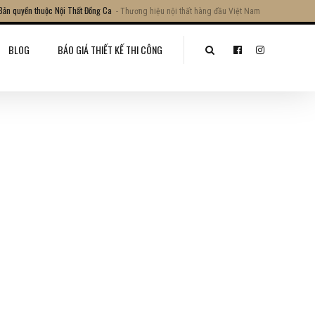
Bản quyền thuộc Nội Thất Đồng Ca
- Thương hiệu nội thất hàng đầu Việt Nam
BLOG
BÁO GIÁ THIẾT KẾ THI CÔNG