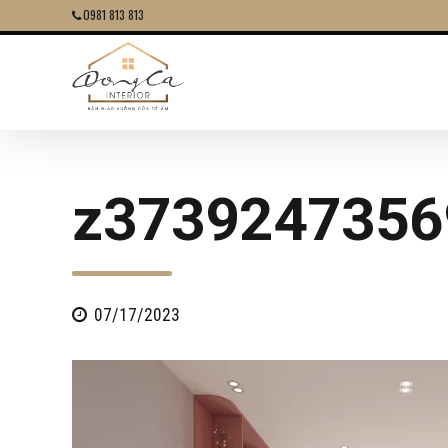
0981 813 813
z3739247356
07/17/2023