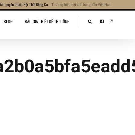
Bản quyền thuộc Nội Thất Đồng Ca
- Thương hiệu nội thất hàng đầu Việt Nam
BLOG
BÁO GIÁ THIẾT KẾ THI CÔNG
a2b0a5bfa5eadd