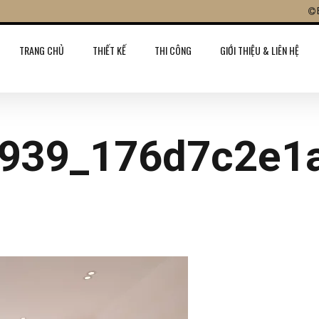
TRANG CHỦ
THIẾT KẾ
THI CÔNG
GIỚI THIỆU & LIÊN HỆ
939_176d7c2e1