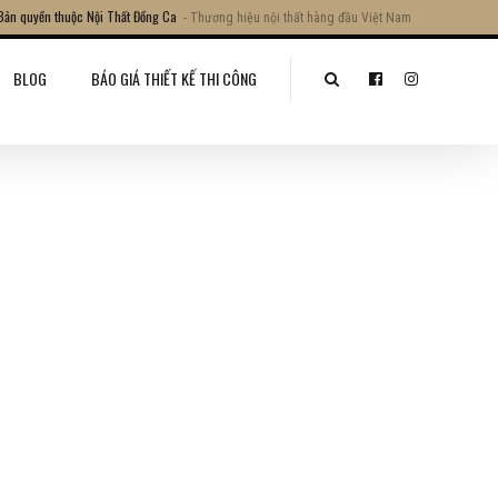
Bản quyền thuộc Nội Thất Đồng Ca
- Thương hiệu nội thất hàng đầu Việt Nam
BLOG
BÁO GIÁ THIẾT KẾ THI CÔNG