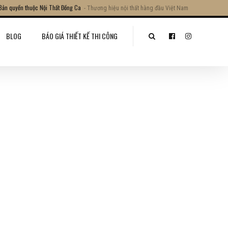
Bản quyền thuộc Nội Thất Đồng Ca
- Thương hiệu nội thất hàng đầu Việt Nam
BLOG
BÁO GIÁ THIẾT KẾ THI CÔNG