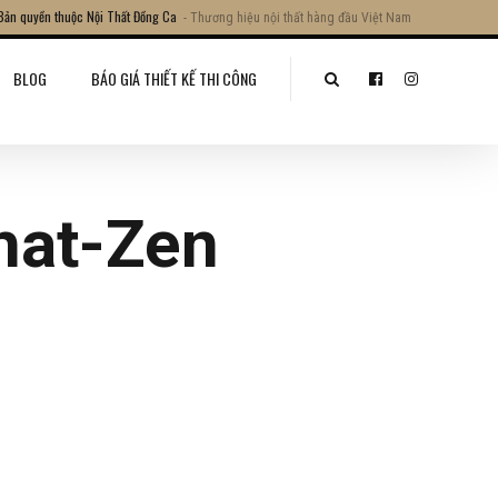
Bản quyền thuộc Nội Thất Đồng Ca
- Thương hiệu nội thất hàng đầu Việt Nam
BLOG
BÁO GIÁ THIẾT KẾ THI CÔNG
hat-Zen