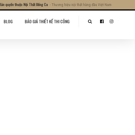
Bản quyền thuộc Nội Thất Đồng Ca
- Thương hiệu nội thất hàng đầu Việt Nam
BLOG
BÁO GIÁ THIẾT KẾ THI CÔNG