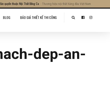
Bản quyền thuộc Nội Thất Đồng Ca
- Thương hiệu nội thất hàng đầu Việt Nam
BLOG
BÁO GIÁ THIẾT KẾ THI CÔNG
hach-dep-an-