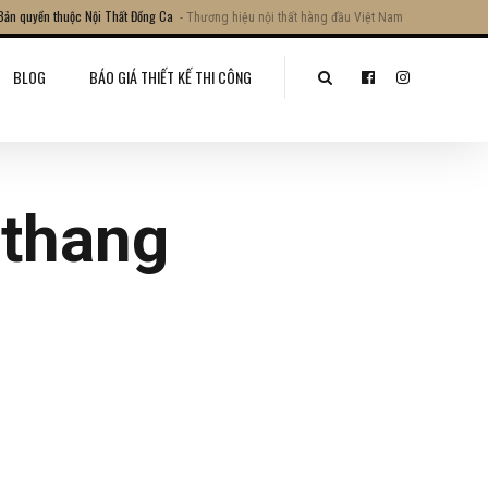
Bản quyền thuộc Nội Thất Đồng Ca
- Thương hiệu nội thất hàng đầu Việt Nam
BLOG
BÁO GIÁ THIẾT KẾ THI CÔNG
-thang