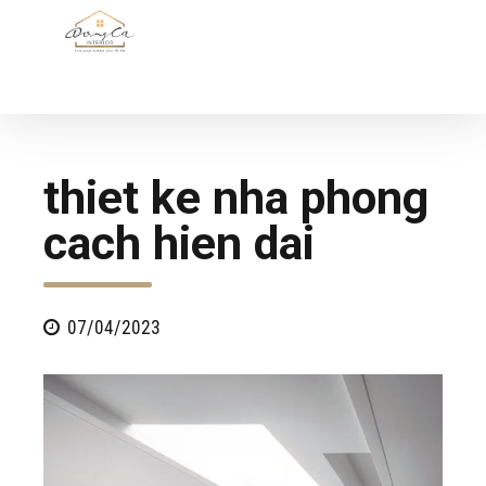
thiet ke nha phong
cach hien dai
07/04/2023